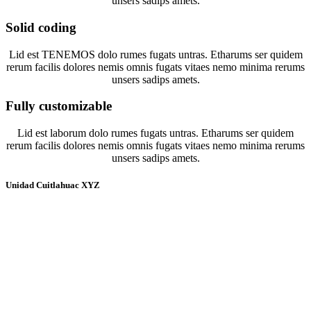
unsers sadips amets.
Solid
coding
Lid est TENEMOS dolo rumes fugats untras. Etharums ser quidem
rerum facilis dolores nemis omnis fugats vitaes nemo minima rerums
unsers sadips amets.
Fully
customizable
Lid est laborum dolo rumes fugats untras. Etharums ser quidem
rerum facilis dolores nemis omnis fugats vitaes nemo minima rerums
unsers sadips amets.
Unidad Cuitlahuac XYZ
JM GALERIA