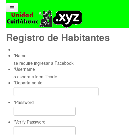
Unidad Cuitláhuac XYZ
Red Social
Unidad Cuitlahuac XYZ
Registro de Habitantes
Home Page Layout 2
*Name
Home Page Layout 3
se require ingresar a Facebook
Home Page Layout 5
*Username
o espera a identificarte
*Departamento
*Password
*Verify Password